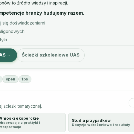
nów to źródło wiedzy i inspiracji.
ompetencje branży budujemy razem.
j się doświadczeniami
poligonowych
tyki
UAS
Ścieżki szkoleniowe UAS
open
fps
j ścieżki tematycznej.
Wnioski eksperckie
Studia przypadków
Obserwacje z praktyki i
Decyzje wdrożeniowe i rezultaty
nterpretacje