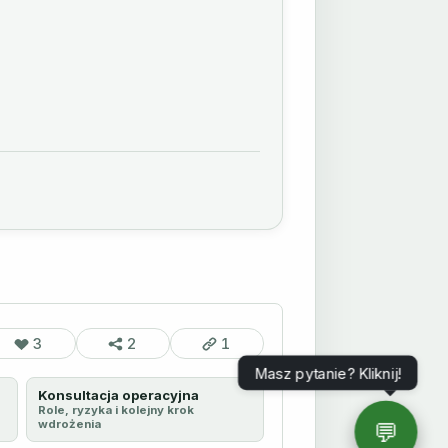
3
2
1
Masz pytanie? Kliknij!
Konsultacja operacyjna
Role, ryzyka i kolejny krok
💬
wdrożenia