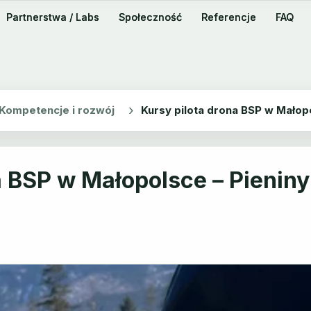
Partnerstwa / Labs
Partnerstwa / Labs
Społeczność
Społeczność
Referencje
Referencje
FAQ
FAQ
Kompetencje i rozwój
Kursy pilota drona BSP w Małopo
a BSP w Małopolsce – Pieniny