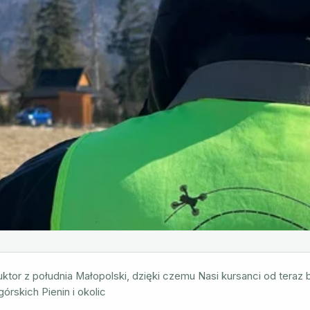
ktor z południa Małopolski, dzięki czemu Nasi kursanci od teraz
rskich Pienin i okolic