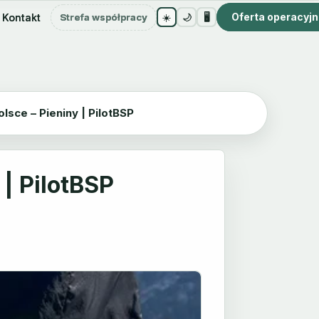
Oferta operacyj
Oferta operacyj
Kontakt
Kontakt
Strefa współpracy
Strefa współpracy
☀️
☀️
🌙
🌙
🖥️
🖥️
lsce – Pieniny | PilotBSP
 | PilotBSP