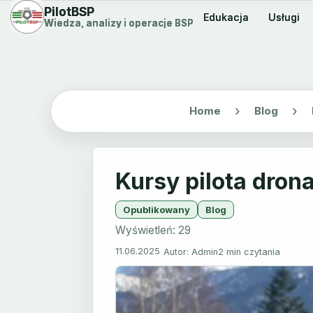
PilotBSP
PilotBSP
Edukacja
Edukacja
Usługi
Usługi
Wiedza, analizy i operacje BSP
Wiedza, analizy i operacje BSP
Home
Blog
Kursy pilota dron
Opublikowany
Blog
Wyświetleń:
29
11.06.2025
Autor: Admin
2 min czytania