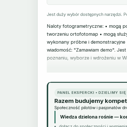
Jest duży wybór dostępnych narzędzi. P
Naloty fotogrametryczne: • mogą p
tworzeniu ortofotomap • mogą służ
wykonany próbne i demonstracyjne l
wiadomość: "Zamawiam demo". Jest
poznaniu, wyborze i wdrożeniu w Wasz
PANEL EKSPERCKI • DZIELIMY SI
Razem budujemy kompet
Społeczność pilotów i pasjonatów dro
Wiedza dzielona rośnie — k
dołącz do społeczności i wymienia