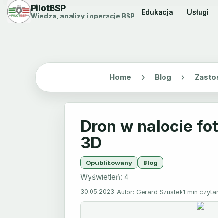
PilotBSP
PilotBSP
Edukacja
Edukacja
Usługi
Usługi
Wiedza, analizy i operacje BSP
Wiedza, analizy i operacje BSP
Home
Blog
Zasto
Dron w nalocie f
3D
Opublikowany
Blog
Wyświetleń:
4
30.05.2023
Autor: Gerard Szustek
1 min czyta