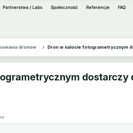
Partnerstwa / Labs
Partnerstwa / Labs
Społeczność
Społeczność
Referencje
Referencje
FAQ
FAQ
sowania dronów
Dron w nalocie fotogrametrycznym d
otogrametrycznym dostarczy 
nia