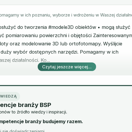
omagamy w ich poznaniu, wyborze i wdrożeniu w Waszej działaln
osłużyć do tworzenia #modele3D obiektów • mogą służyć
yć pomiarowaniu powierzchni i objętości Zainteresowany
oty oraz modelowanie 3D lub ortofotomapy. Wyślijcie
 duży wybór dostępnych narzędzi. Pomagamy w ich
ej działalności. Ko...
Czytaj jeszcze więcej...
Ę WIEDZĄ
encje branży BSP
nów to źródło wiedzy i inspiracji.
ompetencje branży budujemy razem.
j się doświadczeniami