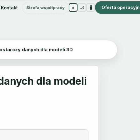
Oferta operacyj
Oferta operacyj
Kontakt
Kontakt
Strefa współpracy
Strefa współpracy
☀️
☀️
🌙
🌙
🖥️
🖥️
ostarczy danych dla modeli 3D
danych dla modeli